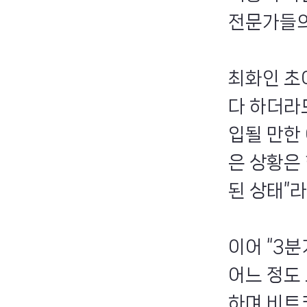
전문가들의
최화인 초
다 하더라
입될 만한
은 상황은
된 상태”
이어 “3
어느 정도
하며 비트