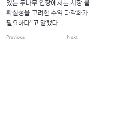
있는 두나무 입장에서는 시장 불
확실성을 고려한 수익 다각화가
필요하다"고 말했다. ...
Previous
Next
​초이스뮤온오프 주식회사
Copyright ⓒ Choi's MU:onoff All Right Reserved.
대표번호
(tel)
02-6338-3005
(fax)
0504-161-5373
​사업자등록번호
340-87-02697