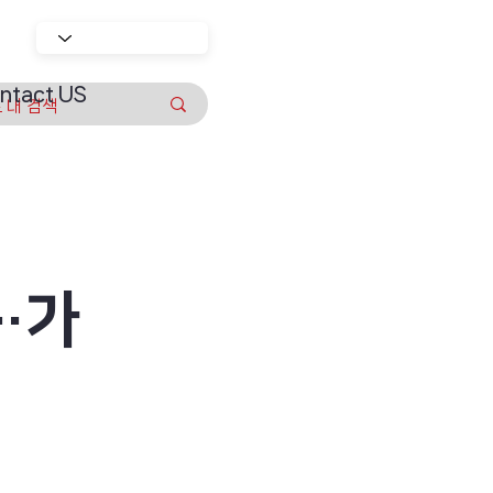
ntact US
…가