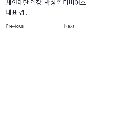
체인재단 의장, 박성준 다비어스
대표 겸 ...
Previous
Next
​초이스뮤온오프 주식회사
Copyright ⓒ Choi's MU:onoff All Right Reserved.
대표번호
(tel)
02-6338-3005
(fax)
0504-161-5373
​사업자등록번호
340-87-02697
대표이사