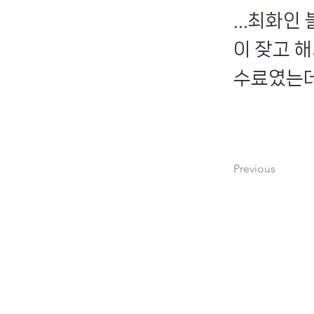
...최화
이 잦고 
수료였는데
Previous