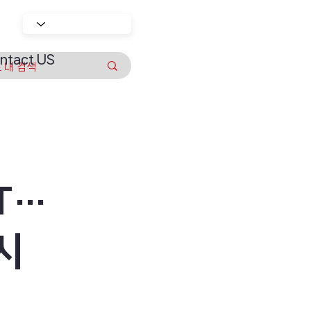
ntact US
T…
시