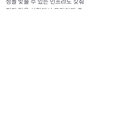
성을 맞출 수 있는 인프라도 갖춰
지지 않은 상황에서 무리하게 추
진하는 것은 결국 과세 불평등 문
제를 만들고 투자자들을 해외 거
래소로 내몰아 위험에 노출시키
는 결과를 낳게 될 것”이라고 꼬집
었다.
Previous
Next
​초이스뮤온오프 주식회사
Copyright ⓒ Choi's MU:onoff All Right Reserved.