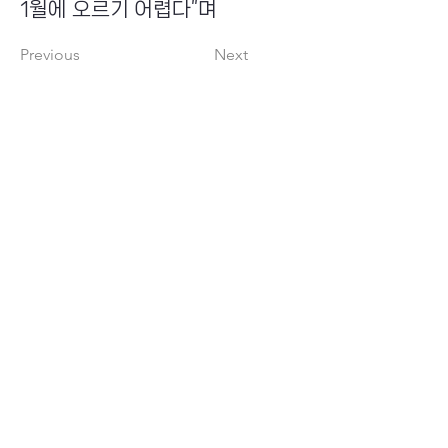
1월에 오르기 어렵다”며
Previous
Next
​초이스뮤온오프 주식회사
Copyright ⓒ Choi's MU:onoff All Right Reserved.
대표번호
(tel)
02-6338-3005
(fax)
0504-161-5373
​사업자등록번호
340-87-02697
대표이사
최화인