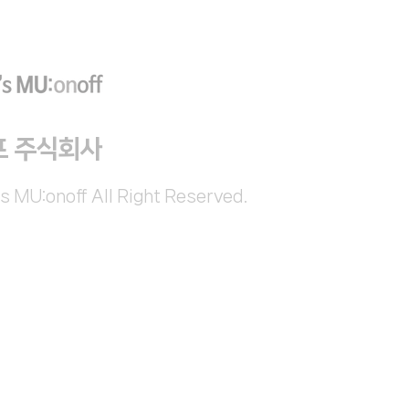
프 주식회사
s MU:onoff All Right Reserved.