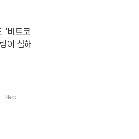
 "비트코
링이 심해
Next