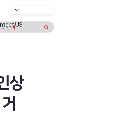
ntact US
리인상
 거