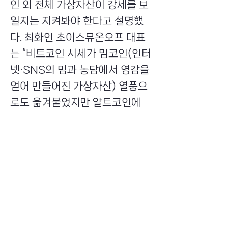
인 외 전체 가상자산이 강세를 보
일지는 지켜봐야 한다고 설명했
다. 최화인 초이스뮤온오프 대표
는 “비트코인 시세가 밈코인(인터
넷·SNS의 밈과 농담에서 영감을
얻어 만들어진 가상자산) 열풍으
로도 옮겨붙었지만 알트코인에
어떻게 영향을 줄지가 관건”이라
며 “다른 주요 코인들의 현물 상장
지수펀드(ETF) 편성 여부를 비롯
해 트럼프 대통령 취임 이후 가상
자산 전략화 정책 공포, 가상자산
업 규제 해소가 실질적으로 이행
될 지 여부가 시세에 영향을 줄 것