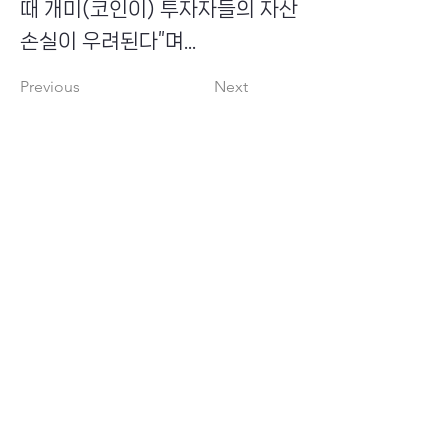
때 개미(코인이) 투자자들의 자산
손실이 우려된다”며...
Previous
Next
​초이스뮤온오프 주식회사
Copyright ⓒ Choi's MU:onoff All Right Reserved.
대표번호
(tel)
02-6338-3005
(fax)
0504-161-5373
​사업자등록번호
340-87-02697
대표이사