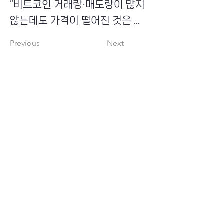
“비트코인 거래량·매도량이 많지
않는데도 가격이 떨어진 것은 ...
Previous
Next
​초이스뮤온오프 주식회사
Copyright ⓒ Choi's MU:onoff All Right Reserved.
대표번호
(tel)
02-6338-3005
(fax)
0504-161-5373
​사업자등록번호
340-87-02697
대표이사