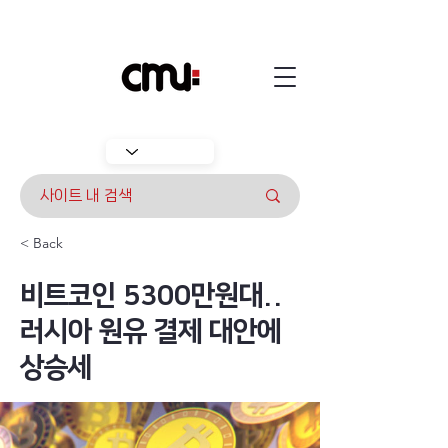
< Back
비트코인 5300만원대..
러시아 원유 결제 대안에
상승세