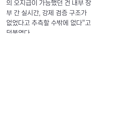
의 오지급이 가능했던 건 내부 장
부 간 실시간, 강제 검증 구조가
없었다고 추측할 수밖에 없다"고
덧붙였다.
이와 관련해 빗썸의 내부통제 부
실이 드러나 관련 규제가 강화될
수밖에 없게 됐다고 전문가들은
지적했다.
채상미 이화여자대학교 경영학과
교수는 "이번 오지급 사태는 가상
자산 거래소의 내부통제가 얼마
나 허술한지 드러난 사례"라며