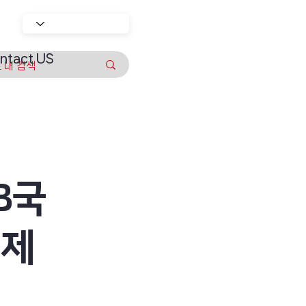
ntact US
B국
 제