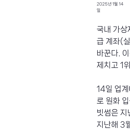
2025년 1월 14
일
국내 가상
급 계좌(
바꾼다. 
제치고 1
14일 업계
로 원화 
빗썸은 지
지난해 3월