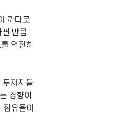
이 까다로
바뀐 만큼
트를 역전하
산 투자자들
는 경향이
장 점유율이