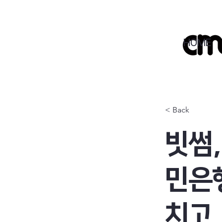
HOME
< Back
빗썸,
민은행
치고