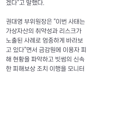
겠다”고 말했다.
권대영 부위원장은 “이번 사태는
가상자산의 취약성과 리스크가
노출된 사례로 엄중하게 바라보
고 있다”면서 금감원에 이용자 피
해 현황을 파악하고 빗썸의 신속
한 피해보상 조치 이행을 모니터
링할 것을 주문했다.
전문가들은 철저한 진상규명을
촉구했다. 김종승 엑스크립톤
(xCrypton) 대표(블록체인법학
회 부회장)는 7일 이데일리와의