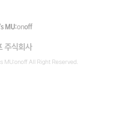
프 주식회사
s MU:onoff All Right Reserved.