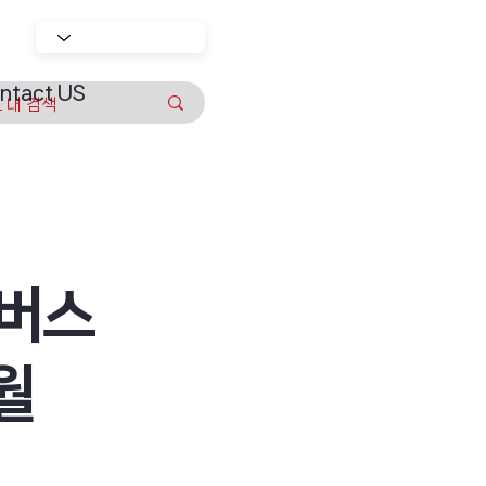
ntact US
타버스
월