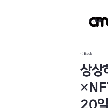
HOME
< Back
상상하
×NF
20