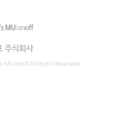
프 주식회사
s MU:onoff All Right Reserved.