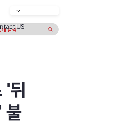
ntact US
 '뒤
 불