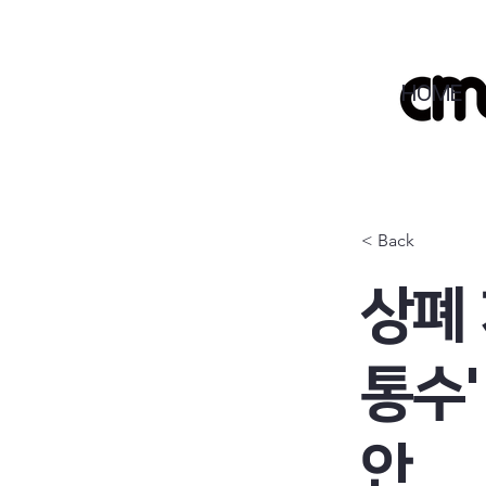
HOME
< Back
상폐 
통수'
안