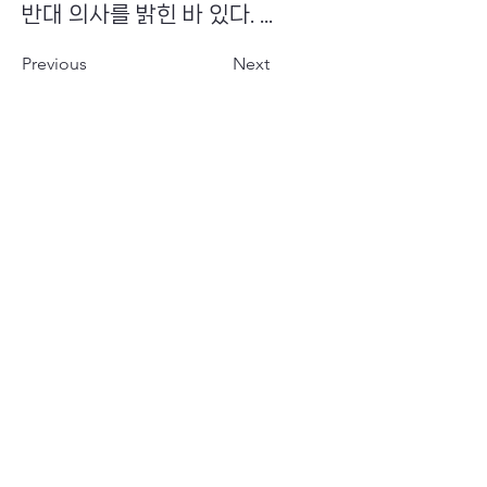
반대 의사를 밝힌 바 있다. ...
Previous
Next
​초이스뮤온오프 주식회사
Copyright ⓒ Choi's MU:onoff All Right Reserved.
대표번호
(tel)
02-6338-3005
(fax)
0504-161-5373
​사업자등록번호
340-87-02697
대표이사
최화인