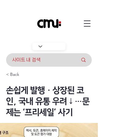
< Back
손쉽게 발행ㆍ상장된 코
인, 국내 유통 우려↓…문
제는 ‘프리세일’ 사기