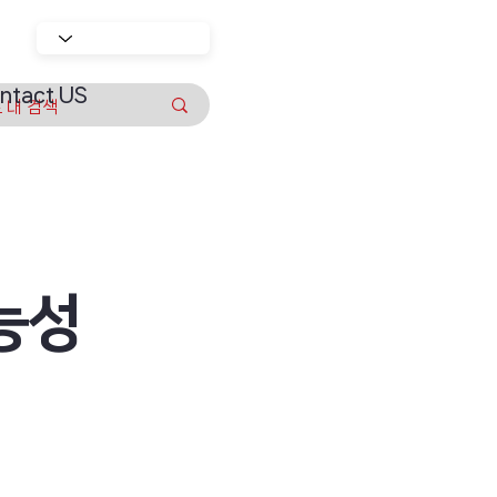
ntact US
능성