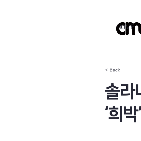
HOME
< Back
솔라나
‘희박