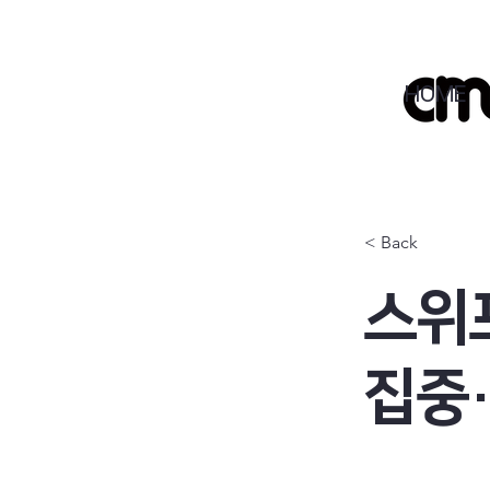
HOME
< Back
스위
집중