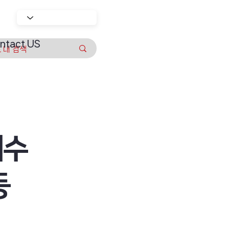
ntact US
매수
등