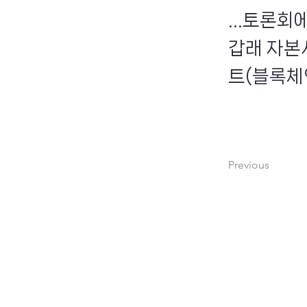
...토론
갑래 자본
트(블록체인
Previous