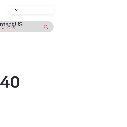
ntact US
40