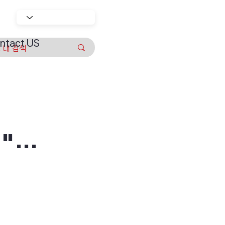
ntact US
험"…