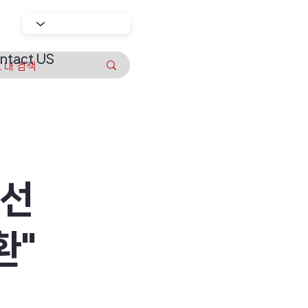
ntact US
개선
환"