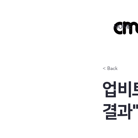
HOME
< Back
업비트
결과"