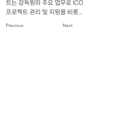
트는 감독원의 주요 업무로 ICO
프로젝트 관리 및 지원을 비롯...
Previous
Next
​초이스뮤온오프 주식회사
Copyright ⓒ Choi's MU:onoff All Right Reserved.
대표번호
(tel)
02-6338-3005
(fax)
0504-161-5373
​사업자등록번호
340-87-02697
대표이사