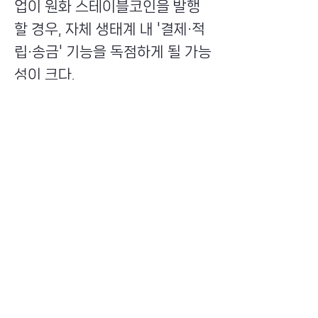
업이 원화 스테이블코인을 발행
할 경우, 자체 생태계 내 '결제·적
립·송금' 기능을 독점하게 될 가능
성이 크다.
최화인 블록체인 에반젤리스트는
“스테이블코인 발행 요건을 충족
할 수 있는 것은 사실상 사용자 기
반과 결제 인프라를 이미 장악한
대형 플랫폼 기업 뿐”이라며 “이
들이 발행한 스테이블코인이 특
정 생태계 안에서만 유통될 경우
금융과 산업의 집중화가 심화되
고 전통 금융사와 핀테크의 경쟁