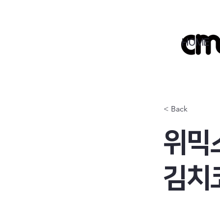
HOME
< Back
위믹
김치코