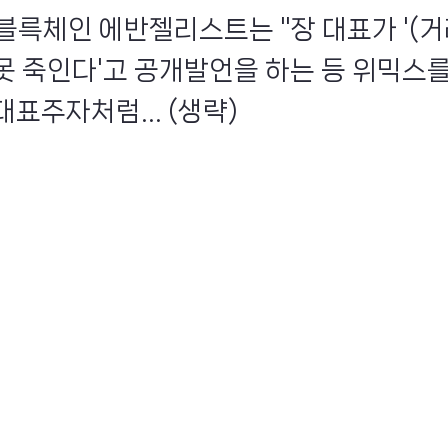
인 블륵체인 에반젤리스트는 "장 대표가 '(
못 죽인다'고 공개발언을 하는 등 위믹스를
표주자처럼... (생략)