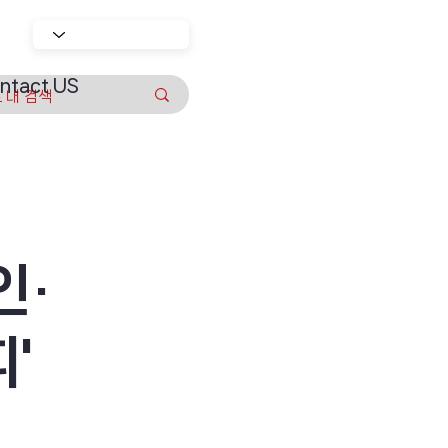
ntact US
인·
'