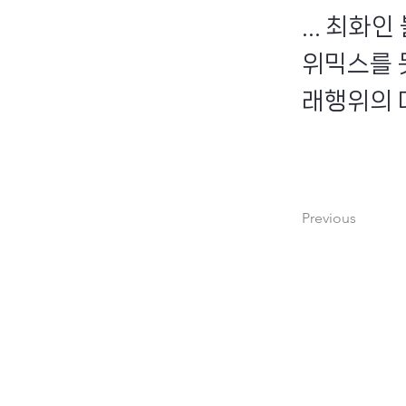
... 최화
위믹스를 
래행위의 대
Previous