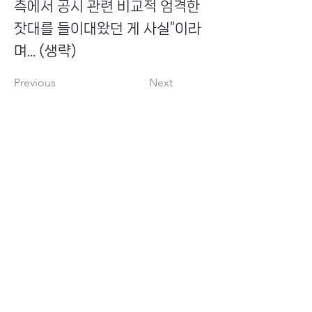
측에서 공시 관련 비교적 엄격한
잣대를 들이대왔던 게 사실”이라
며... (생략)
Previous
Next
​초이스뮤온오프 주식회사
Copyright ⓒ Choi's MU:onoff All Right Reserved.
대표번호
(tel)
02-6338-3005
(fax)
0504-161-5373
​사업자등록번호
340-87-02697