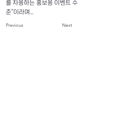
를 차용하는 홍보용 이벤트 수
준”이라며...
Previous
Next
​초이스뮤온오프 주식회사
Copyright ⓒ Choi's MU:onoff All Right Reserved.
대표번호
(tel)
02-6338-3005
(fax)
0504-161-5373
​사업자등록번호
340-87-02697
대표이사