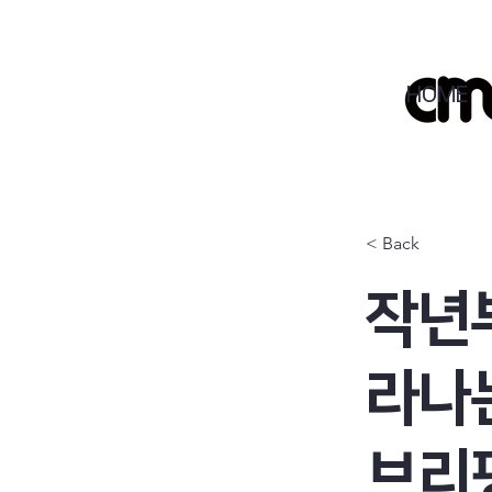
HOME
< Back
작년부
라나
브리