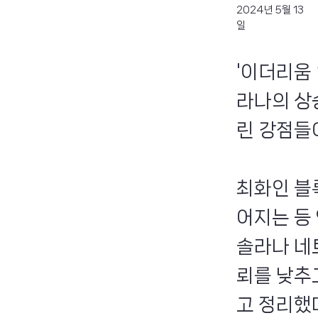
2024년 5월 13
일
'이더리움 
라나의 상
린 강점들
최화인 블
어지는 등
솔라나 네
뢰를 낮추
고 정리했