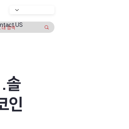
ntact US
.솔
코인