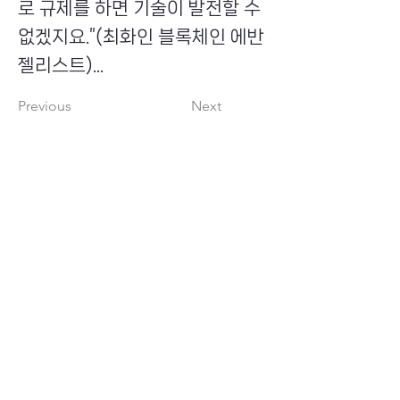
로 규제를 하면 기술이 발전할 수
없겠지요.”(최화인 블록체인 에반
젤리스트)...
Previous
Next
​초이스뮤온오프 주식회사
Copyright ⓒ Choi's MU:onoff All Right Reserved.
대표번호
(tel)
02-6338-3005
(fax)
0504-161-5373
​사업자등록번호
340-87-02697