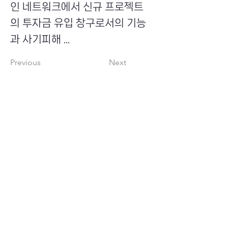
인 네트워크에서 신규 프로젝트
의 투자금 유입 창구로서의 기능
과 사기피해 ...
Previous
Next
​초이스뮤온오프 주식회사
Copyright ⓒ Choi's MU:onoff All Right Reserved.
대표번호
(tel)
02-6338-3005
(fax)
0504-161-5373
​사업자등록번호
340-87-02697