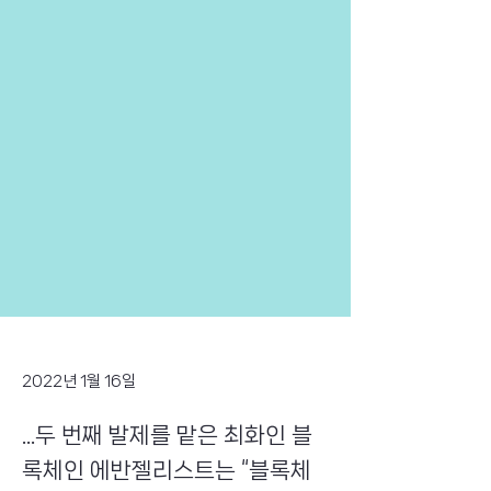
2022년 1월 16일
...두 번째 발제를 맡은 최화인 블
록체인 에반젤리스트는 “블록체