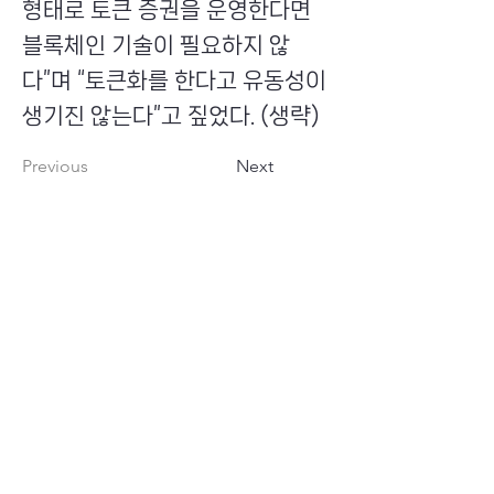
형태로 토큰 증권을 운영한다면
블록체인 기술이 필요하지 않
다”며 “토큰화를 한다고 유동성이
생기진 않는다”고 짚었다. (생략)
Previous
Next
​초이스뮤온오프 주식회사
Copyright ⓒ Choi's MU:onoff All Right Reserved.
대표번호
(tel)
02-6338-3005
(fax)
0504-161-5373
​사업자등록번호