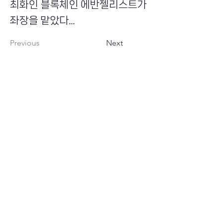
최화인 블록체인 에반젤리스트가
좌장을 맡았다...
Previous
Next
​초이스뮤온오프 주식회사
Copyright ⓒ Choi's MU:onoff All Right Reserved.
대표번호
(tel)
02-6338-3005
(fax)
0504-161-5373
​사업자등록번호
340-87-02697
대표이사