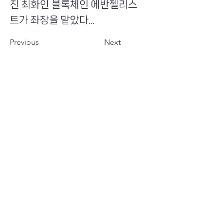
진 최화인 블록체인 에반젤리스
트가 좌장을 맡았다...
Previous
Next
​초이스뮤온오프 주식회사
Copyright ⓒ Choi's MU:onoff All Right Reserved.
대표번호
(tel)
02-6338-3005
(fax)
0504-161-5373
​사업자등록번호
340-87-02697
대표이사