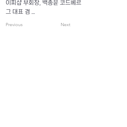
이피샵 부회장, 백종윤 코드베르
그 대표 겸 ...
Previous
Next
​초이스뮤온오프 주식회사
Copyright ⓒ Choi's MU:onoff All Right Reserved.
대표번호
(tel)
02-6338-3005
(fax)
0504-161-5373
​사업자등록번호
340-87-02697
대표이사