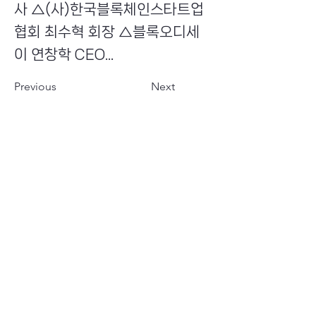
사 △(사)한국블록체인스타트업
협회 최수혁 회장 △블록오디세
이 연창학 CEO...
Previous
Next
​초이스뮤온오프 주식회사
Copyright ⓒ Choi's MU:onoff All Right Reserved.
대표번호
(tel)
02-6338-3005
(fax)
0504-161-5373
​사업자등록번호
340-87-02697