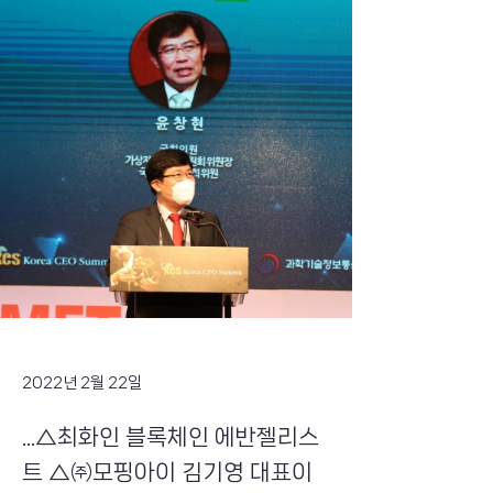
2022년 2월 22일
...△최화인 블록체인 에반젤리스
트 △㈜모핑아이 김기영 대표이