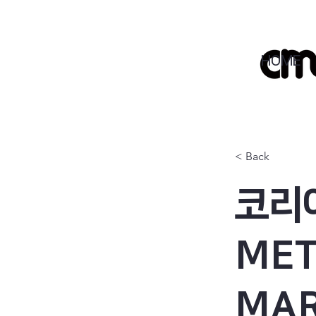
HOME
< Back
코리
MET
MAR