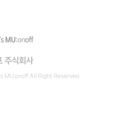
프 주식회사
s MU:onoff All Right Reserved.