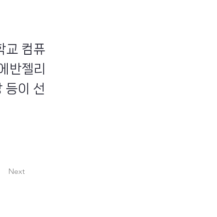
학교 컴퓨
인 에반젤리
 등이 선
Next