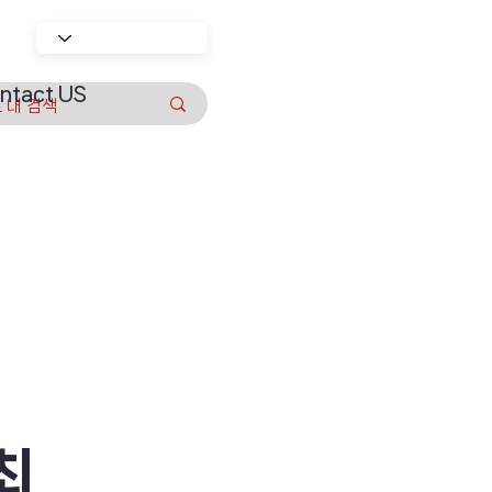
ntact US
최