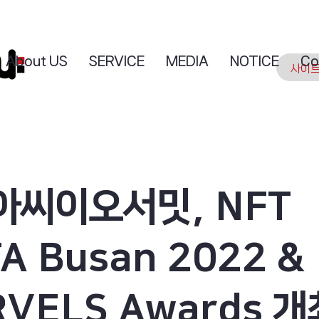
About US
SERVICE
MEDIA
NOTICE
Co
아씨이오서밋, NFT
A Busan 2022 &
VELS Awards 개