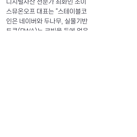
디지털자산 전문가 최화인 초이
스뮤온오프 대표는 “스테이블코
인은 네이버와 두나무, 실물기반
토큰(RWA)는 코빗을 등에 업은
미래에셋이 빠르게 치고 나갈 수
있는 분야”라며 “전통자산과 디지
털자산이 합종연횡하는 대전환
시점에 여러 국내 플레이어들이
국내외 시장을 동시에 공략하는
효과가 클 것”이라고 내다봤다.
Previous
Next