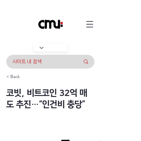
< Back
코빗, 비트코인 32억 매
도 추진…“인건비 충당”