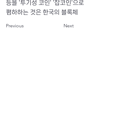
등을 '투기성 코인' '잡코인'으로
폄하하는 것은 한국의 블록체
Previous
Next
​초이스뮤온오프 주식회사
Copyright ⓒ Choi's MU:onoff All Right Reserved.
대표번호
(tel)
02-6338-3005
(fax)
0504-161-5373
​사업자등록번호
340-87-02697
대표이사