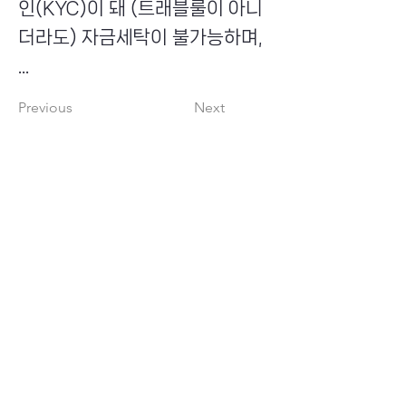
인(KYC)이 돼 (트래블룰이 아니
더라도) 자금세탁이 불가능하며,
...
Previous
Next
​초이스뮤온오프 주식회사
Copyright ⓒ Choi's MU:onoff All Right Reserved.
대표번호
(tel)
02-6338-3005
(fax)
0504-161-5373
​사업자등록번호
340-87-02697