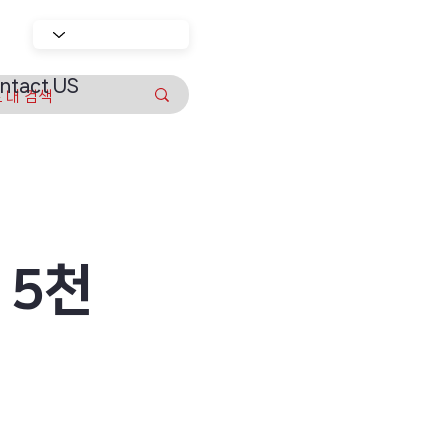
ntact US
 5천