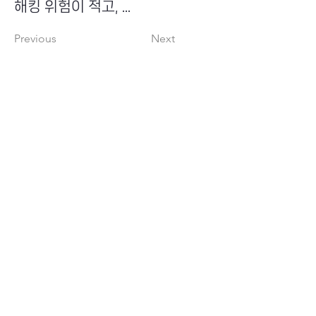
해킹 위험이 적고, ...
Previous
Next
​초이스뮤온오프 주식회사
Copyright ⓒ Choi's MU:onoff All Right Reserved.
대표번호
(tel)
02-6338-3005
(fax)
0504-161-5373
​사업자등록번호
340-87-02697
대표이사
최화인