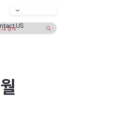
ntact US
2월