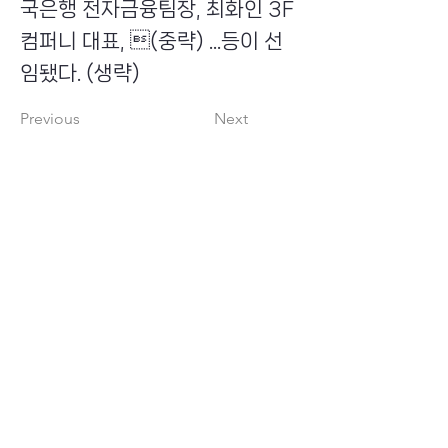
국은행 전자금융팀장, 최화인 3F
컴퍼니 대표, (중략) ...등이 선
임됐다. (생략)
Previous
Next
​초이스뮤온오프 주식회사
Copyright ⓒ Choi's MU:onoff All Right Reserved.
대표번호
(tel)
02-6338-3005
(fax)
0504-161-5373
​사업자등록번호
340-87-02697