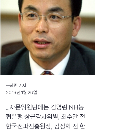
구혜린 기자
2018년 1월 26일
...자문위원단에는 김영린 NH농
협은행 상근감사위원, 최수만 전
한국전파진흥원장, 김정혁 전 한