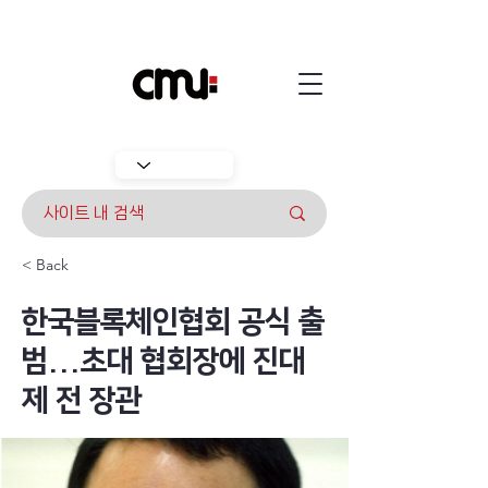
< Back
한국블록체인협회 공식 출
범...초대 협회장에 진대
제 전 장관