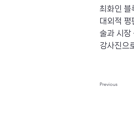
최화인 블
대외적 평
술과 시장
강사진으로
Previous