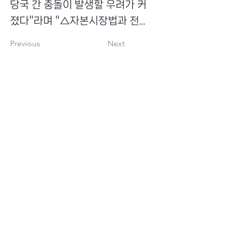
당국 간 충돌이 발생할 우려가 커
졌다"라며 "△자본시장법과 전...
Previous
Next
​초이스뮤온오프 주식회사
Copyright ⓒ Choi's MU:onoff All Right Reserved.
대표번호
(tel)
02-6338-3005
(fax)
0504-161-5373
​사업자등록번호
340-87-02697
대표이사