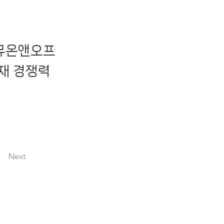
스뮤온앤오프
현재 경쟁력
Next