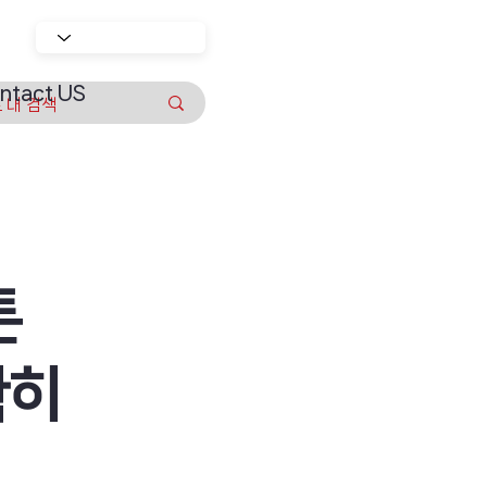
ntact US
튼
확히