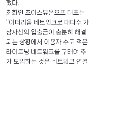
했다.
최화인 초이스뮤온오프 대표는
"이더리움 네트워크로 대다수 가
상자산의 입출금이 충분히 해결
되는 상황에서 이용자 수도 적은
라이트닝 네트워크를 구태여 추
가 도입하는 것은 네트워크 연결
및 유지 비용만 늘리는 일이라 장
점이 없어 보인다"고 말했다.
Previous
Next