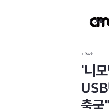
HOME
< Back
'니모
US
출국