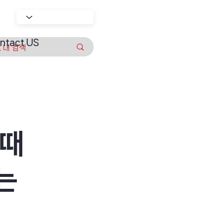
ntact US
 때
는