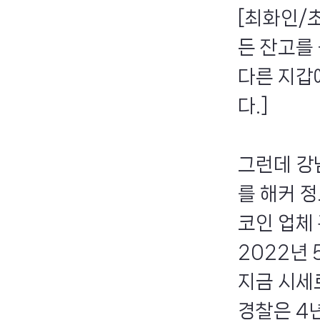
[최화인/
든 잔고를
다른 지갑
다.]
그런데 강
를 해커 
코인 업체
2022년
지금 시세
경찰은 4