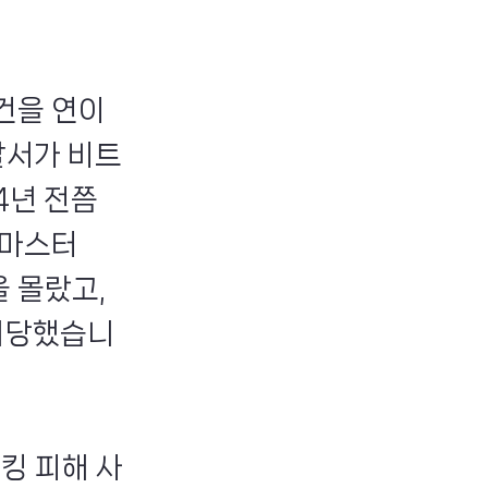
건을 연이
찰서가 비트
4년 전쯤
'마스터
 몰랐고,
탈취당했습니
해킹 피해 사