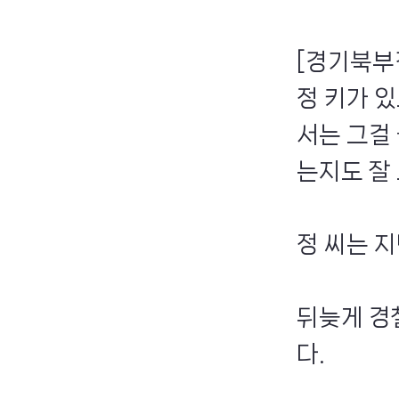
[경기북부
정 키가 있
서는 그걸
는지도 잘 
정 씨는 
뒤늦게 경
다.