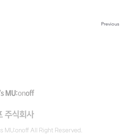
Previous
프 주식회사
s MU:onoff All Right Reserved.