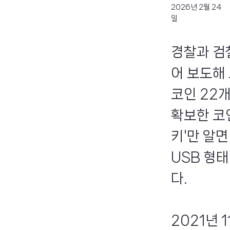
2026년 2월 24
일
경찰과 검
어 보도해
코인 22
확보한 코
키'만 알
USB 형
다.
2021년 